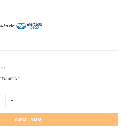
avés de
ire
r tu amor
+
AGOTADO